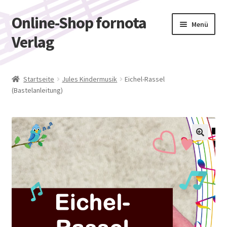
Online-Shop fornota
Zur
Zum
Menü
Navigation
Inhalt
Verlag
springen
springen
Shop
Startseite
Jules Kindermusik
Eichel-Rassel
(Bastelanleitung)
Warenkorb
Kasse
Mein Konto
🔍