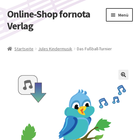
Online-Shop fornota
Zur
Zum
Menü
Navigation
Inhalt
Verlag
springen
springen
Shop
Startseite
Jules Kindermusik
Das Fußball-Turnier
Warenkorb
Kasse
🔍
Mein Konto