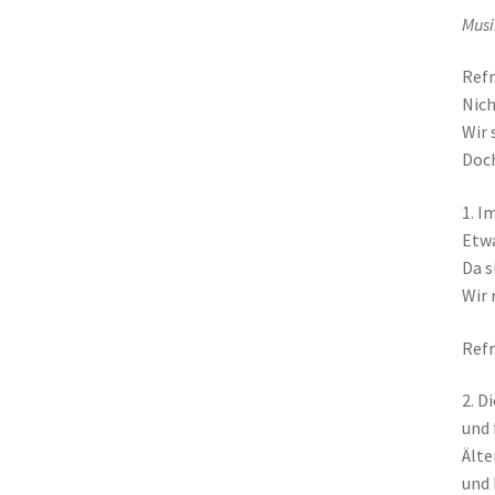
Musi
Refr
Nich
Wir 
Doch
1. I
Etwa
Da s
Wir 
Refr
2. D
und 
Älte
und 