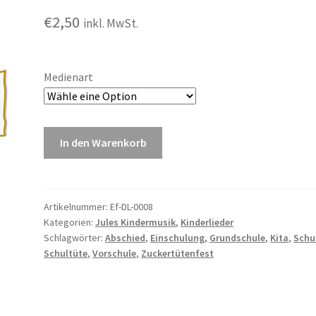
€
2,50
inkl. MwSt.
Medienart
Wir
In den Warenkorb
sind
Kinder
zwischen
den
Artikelnummer:
Ef-DL-0008
Kategorien:
Jules Kindermusik
,
Kinderlieder
Welten
Schlagwörter:
Abschied
,
Einschulung
,
Grundschule
,
Kita
,
Schu
Menge
Schultüte
,
Vorschule
,
Zuckertütenfest