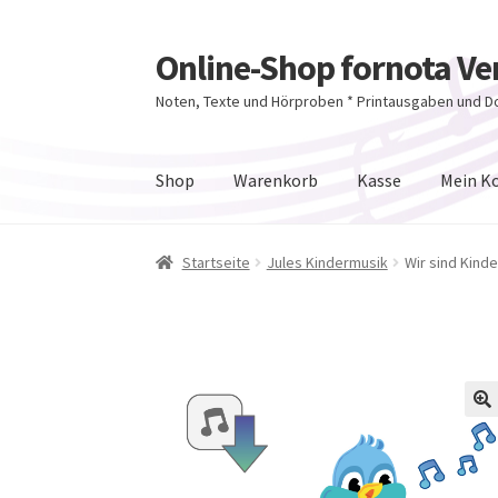
Online-Shop fornota Ve
Zur
Zum
Navigation
Inhalt
Noten, Texte und Hörproben * Printausgaben und 
springen
springen
Shop
Warenkorb
Kasse
Mein K
Startseite
Jules Kindermusik
Wir sind Kind
🔍