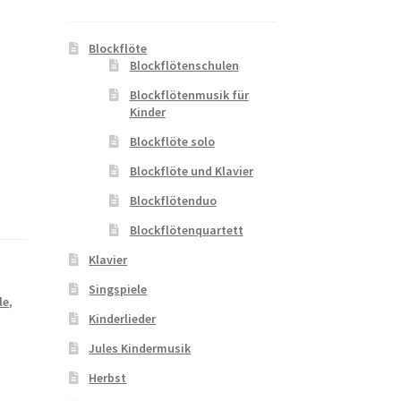
Blockflöte
Blockflötenschulen
Blockflötenmusik für
Kinder
Blockflöte solo
Blockflöte und Klavier
Blockflötenduo
Blockflötenquartett
Klavier
Singspiele
le
,
Kinderlieder
Jules Kindermusik
Herbst