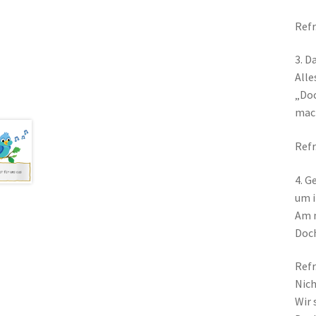
Refr
3. D
Alle
„Doc
mach
Refr
4. G
um i
Am n
Doch
Refr
Nich
Wir 