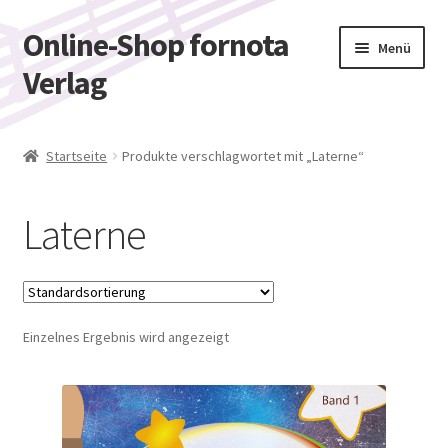
Online-Shop fornota
Zur
Zum
Menü
Navigation
Inhalt
Verlag
springen
springen
Shop
Startseite
Produkte verschlagwortet mit „Laterne“
Warenkorb
Laterne
Kasse
Mein Konto
Einzelnes Ergebnis wird angezeigt