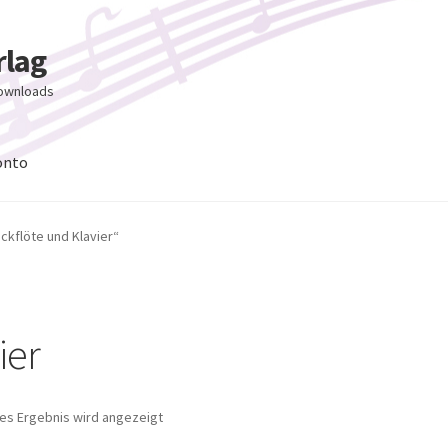
rlag
Downloads
onto
ckflöte und Klavier“
ier
nes Ergebnis wird angezeigt