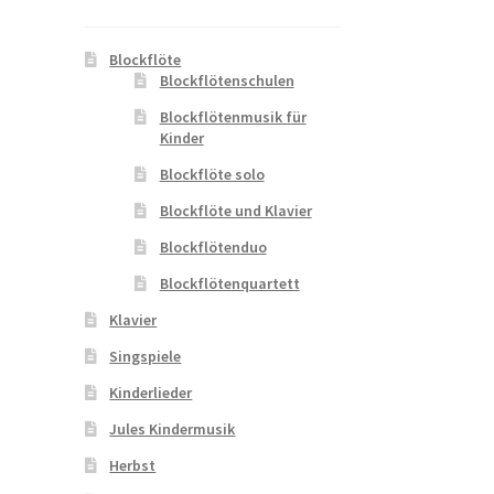
Blockflöte
Blockflötenschulen
Blockflötenmusik für
Kinder
Blockflöte solo
Blockflöte und Klavier
Blockflötenduo
Blockflötenquartett
Klavier
Singspiele
Kinderlieder
Jules Kindermusik
Herbst