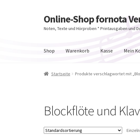
Online-Shop fornota Ve
Zur
Zum
Navigation
Inhalt
Noten, Texte und Hörproben * Printausgaben und 
springen
springen
Shop
Warenkorb
Kasse
Mein K
Startseite
Produkte verschlagwortet mit „Blo
Blockflöte und Klav
Einzel