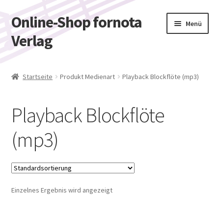
Online-Shop fornota
Zur
Zum
Menü
Navigation
Inhalt
Verlag
springen
springen
Shop
Startseite
Produkt Medienart
Playback Blockflöte (mp3)
Warenkorb
Playback Blockflöte
Kasse
(mp3)
Mein Konto
Einzelnes Ergebnis wird angezeigt